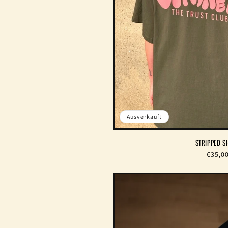
Ausverkauft
STRIPPED S
Norma
€35,0
Preis