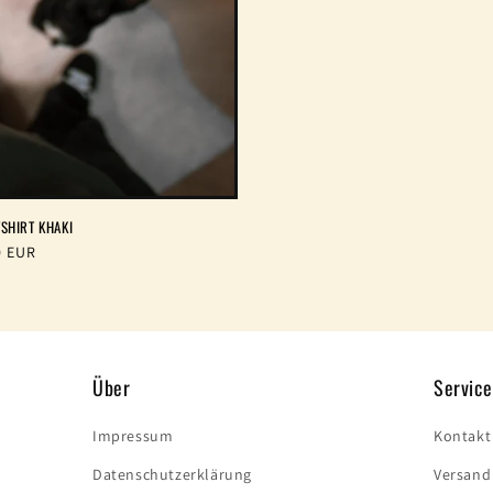
TSHIRT KHAKI
ler
0 EUR
Über
Service
Impressum
Kontakt
Datenschutzerklärung
Versand