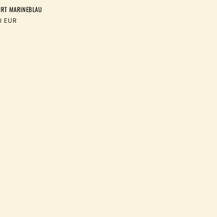
HIRT MARINEBLAU
aler
0 EUR