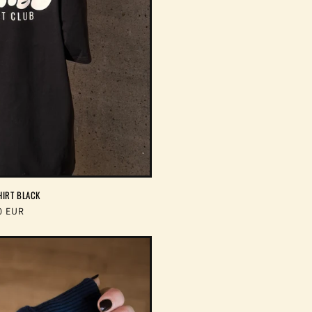
HIRT BLACK
aler
0 EUR